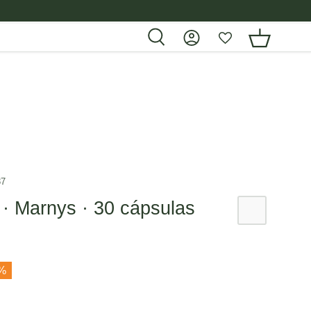
87
 · Marnys · 30 cápsulas
1%