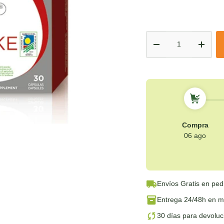
Cant.
-
+
Compra
06 ago
Envíos Gratis
en ped
Entrega 24/48h
en má
30 días para devolu