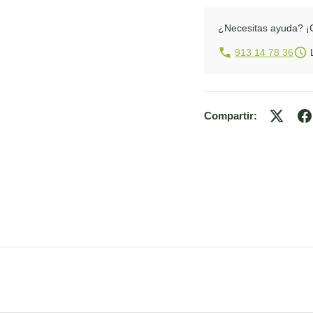
¿Necesitas ayuda?
¡
913 14 78 36
L
Compartir: