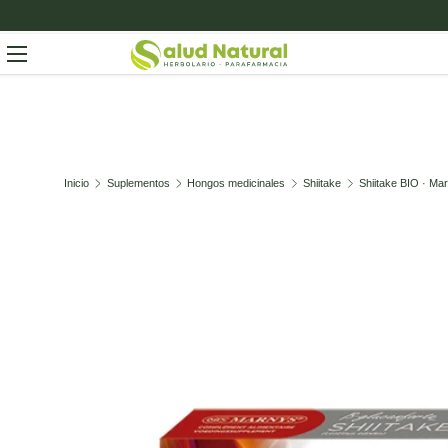
Ir al contenido
Menú
Buscar
Buscar
Inicio
Suplementos
Hongos medicinales
Shiitake
Shiitake BIO · Ma