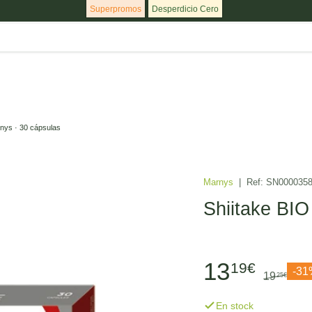
Superpromos
Desperdicio Cero
rnys · 30 cápsulas
Marnys
|
Ref:
SN000035
Shiitake BIO
13
19€
-3
19
25€
En stock