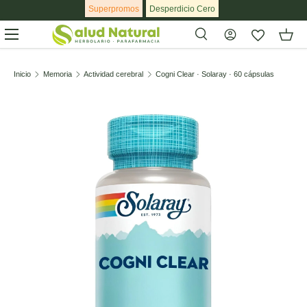
Superpromos
Desperdicio Cero
Ir al contenido
Menú
Buscar
Buscar
Inicio
Memoria
Actividad cerebral
Cogni Clear · Solaray · 60 cápsulas