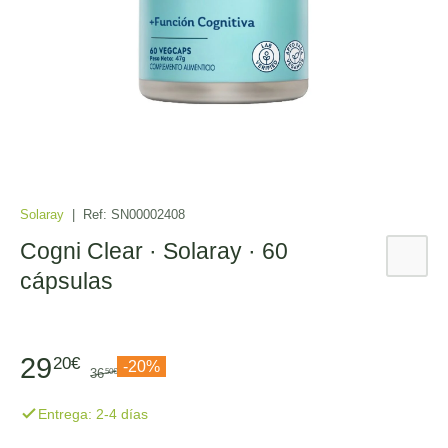
Solaray
|
Ref:
SN00002408
Cogni Clear · Solaray · 60
cápsulas
29
20€
-20%
36
50€
Entrega: 2-4 días