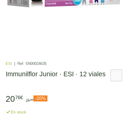
ESI
|
Ref:
SN00024635
Immunilflor Junior · ESI · 12 viales
20
76€
-20%
25
95€
En stock