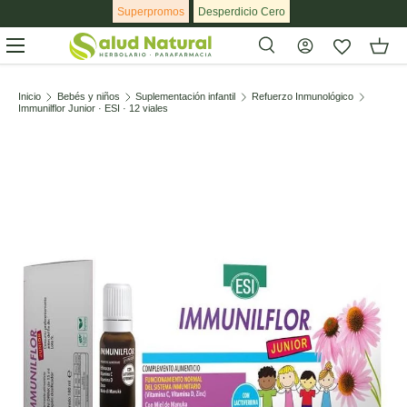
Superpromos
Desperdicio Cero
Ir al contenido
Menú
Buscar
Buscar
Inicio
Bebés y niños
Suplementación infantil
Refuerzo Inmunológico
Immunilflor Junior · ESI · 12 viales