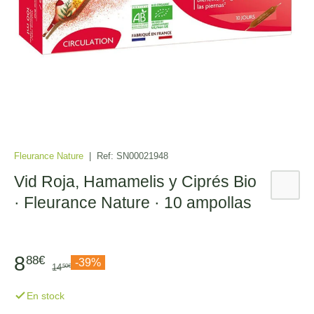
Fleurance Nature
|
Ref:
SN00021948
Vid Roja, Hamamelis y Ciprés Bio
· Fleurance Nature · 10 ampollas
8
88€
-39%
14
50€
En stock