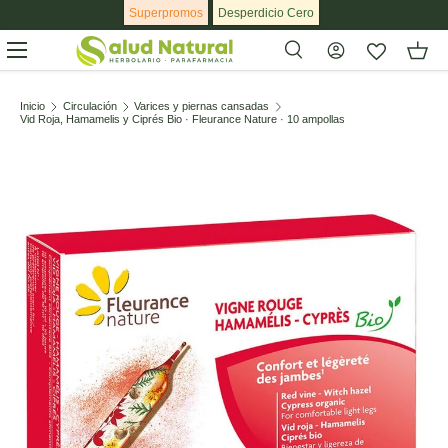
Superpromos
Desperdicio Cero
Ir al contenido
Menú
Buscar
Buscar
Inicio
Circulación
Varices y piernas cansadas
Vid Roja, Hamamelis y Ciprés Bio · Fleurance Nature · 10 ampollas