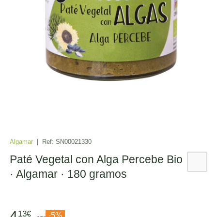
Algamar
|
Ref:
SN00021330
Paté Vegetal con Alga Percebe Bio
· Algamar · 180 gramos
4
13€
-5%