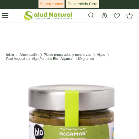
Superpromos
Desperdicio Cero
Ir al contenido
Menú
Buscar
Buscar
Inicio
Alimentación
Platos preparados y conservas
Algas
Paté Vegetal con Alga Percebe Bio · Algamar · 180 gramos