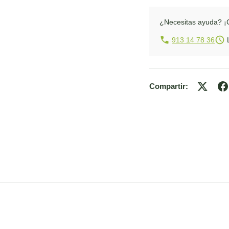
¿Necesitas ayuda?
¡
913 14 78 36
L
Compartir: