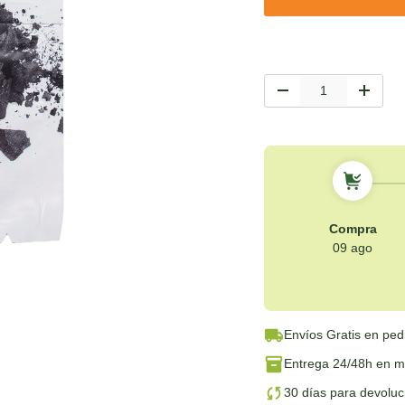
Cant.
-
+
Compra
09 ago
Envíos Gratis
en ped
Entrega 24/48h
en má
30 días para devolu