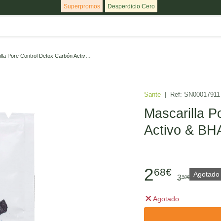
Superpromos
Desperdicio Cero
Mascarilla Pore Control Detox Carbón Activo & BHA · Sante · 2x4 ml
Sante
|
Ref:
SN00017911
Mascarilla P
Activo & BHA
2
68€
Agotado
3
50€
Agotado