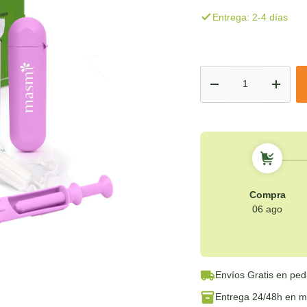
Entrega: 2-4 días
Cant.
-
+
Compra
06 ago
Envíos Gratis
en ped
Entrega 24/48h
en má