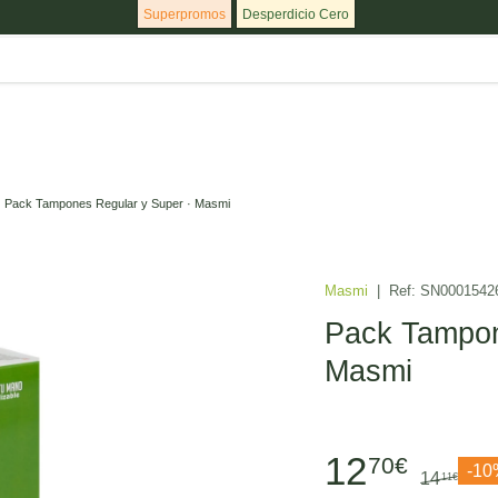
Superpromos
Desperdicio Cero
Pack Tampones Regular y Super · Masmi
Masmi
|
Ref:
SN0001542
Pack Tampon
Masmi
12
70€
-1
14
11€