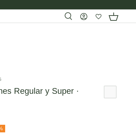
6
es Regular y Super ·
0%