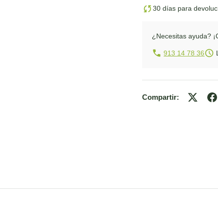
30 días para devolu
¿Necesitas ayuda?
¡
913 14 78 36
L
Compartir: