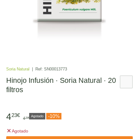
Soria Natural
|
Ref:
SN00013773
Hinojo Infusión · Soria Natural · 20
filtros
4
23€
-10%
Agotado
4
70€
Agotado