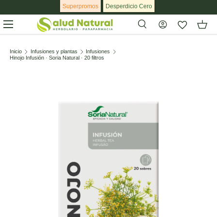
Superpromos
Desperdicio Cero
Ir al contenido
Menú
Buscar
Buscar
Inicio
Infusiones y plantas
Infusiones
Hinojo Infusión · Soria Natural · 20 filtros