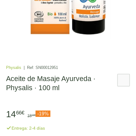
Physalis
|
Ref:
SN00012951
Aceite de Masaje Ayurveda ·
Physalis · 100 ml
14
66€
-19%
18
00€
Entrega: 2-4 días