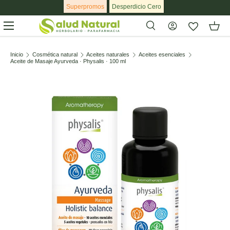
Superpromos
Desperdicio Cero
Ir al contenido
Menú
Buscar
Buscar
Inicio
Cosmética natural
Aceites naturales
Aceites esenciales
Aceite de Masaje Ayurveda · Physalis · 100 ml